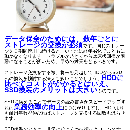
データ保全のためには、数年ごとに
ストレージの交換が必須
です。同じストレー
ジを長期間使用し続けると、いずれは経年劣化でまともに
動かなくなります。トラブルが起きてからは原状回復が困
難になることが多いため、早めの対策をとるべきです。
ストレージ交換をする際、将来を見越してHDDからSSD
HDDに
への換装を検討する法人も多いことでしょう。
比べてコストがかかるとはいえ、
SSD換装のメリットは大きい
ものです。
SSDに換えることでデータの読み書きがスピードアップす
業務効率の向上
れば
につながりますし、HDDより
も耐用年数が伸びればストレージを交換する回数も減らせ
ます。
SSD換装のときに、非常に役に立つ技術がクローンです。