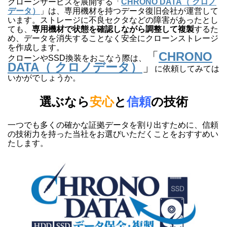
クローンサービスを展開する「
CHRONO DATA（ クロノ
データ）
」は、専用機材を持つデータ復旧会社が運営して
います。ストレージに不良セクタなどの障害があったとし
ても、
専用機材で状態を確認しながら調整して複製
するた
め、データを消失することなく安全にクローンストレージ
を作成します。
「
CHRONO
クローンやSSD換装をおこなう際は、
DATA（ クロノデータ）
」
に依頼してみては
いかがでしょうか。
選ぶなら
安心
と
信頼
の技術
一つでも多くの確かな証拠データを割り出すために、信頼
の技術力を持った当社をお選びいただくことをおすすめい
たします。