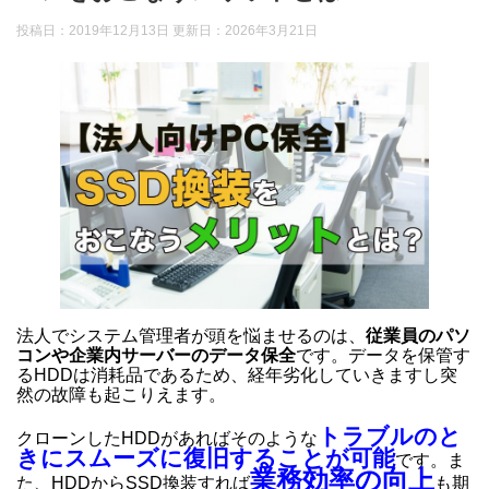
投稿日：2019年12月13日 更新日：
2026年3月21日
法人でシステム管理者が頭を悩ませるのは、
従業員のパソ
コンや企業内サーバーのデータ保全
です。データを保管す
るHDDは消耗品であるため、経年劣化していきますし突
然の故障も起こりえます。
トラブルのと
クローンしたHDDがあればそのような
きにスムーズに復旧することが可能
です。ま
業務効率の向上
た、HDDからSSD換装すれば
も期