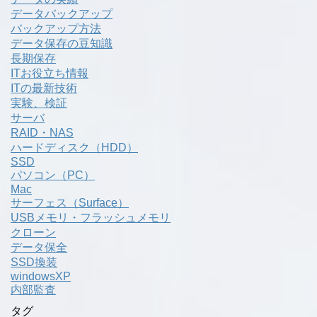
データバックアップ
バックアップ方法
データ保存の豆知識
長期保存
ITお役立ち情報
ITの最新技術
実験、検証
サーバ
RAID・NAS
ハードディスク（HDD）
SSD
パソコン（PC）
Mac
サーフェス（Surface）
USBメモリ・フラッシュメモリ
クローン
データ保全
SSD換装
windowsXP
内部監査
タグ