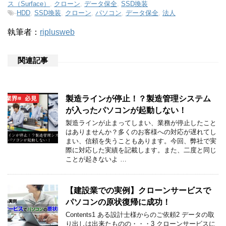
ス（Surface）
,
クローン
,
データ保全
,
SSD換装
-
HDD
,
SSD換装
,
クローン
,
パソコン
,
データ保全
,
法人
執筆者：
riplusweb
関連記事
製造ラインが停止！？製造管理システム
が入ったパソコンが起動しない！
製造ラインが止まってしまい、業務が停止したこと
はありませんか？多くのお客様への対応が遅れてし
まい、信頼を失うこともあります。今回、弊社で実
際に対応した実績を記載します。また、二度と同じ
ことが起きないよ …
【建設業での実例】クローンサービスで
パソコンの原状復帰に成功！
Contents1 ある設計士様からのご依頼2 データの取
り出しは出来たものの・・・3 クローンサービスに