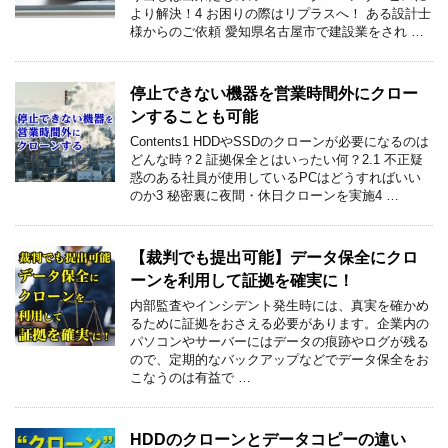
より解決！4 お困りの際はリプラスへ！ ある設計士
様からのご依頼 愛知県名古屋市で建設業をされ …
停止できない機器を営業時間外にクロー
ンすることも可能
Contents1 HDDやSSDのクローンが必要になるのは
どんな時？2 証拠保全とはいったい何？2.1 不正疑
惑のある社員が使用しているPCはどうすればいい
のか3 秘密裏に夜間・休日クローンを実施4 …
【裁判でも提出可能】データ保全にクロ
ーンを利用して証拠を確実に！
内部監査やインシデント発生時には、真実を確かめ
るために証拠をおさえる必要があります。企業内の
パソコンやサーバーにはデータの痕跡やログが残る
ので、定期的なバックアップなどでデータ保全をお
こなうのは有益で …
HDDのクローンとデータコピーの違い