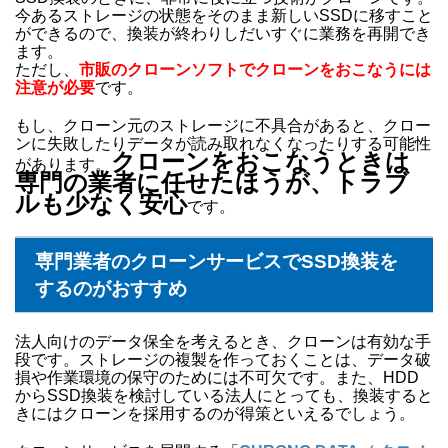
今あるストレージの状態をそのまま新しいSSDに移すこと
ができるので、換装が終わりしだいすぐに業務を再開でき
ます。
ただし、
市販のクローンソフトでクローンをおこなうには
注意が必要
です。
もし、クローン元のストレージに不具合があると、クロー
ンに失敗したりデータが読み取れなくなったりする可能性
クローンをおこなうときは
があります。
専門の業者に任せたほうが、トラブ
ルも少なく安心
です。
専門業者のクローンサービスでSSD換装を
するのがおすすめ
法人向けのデータ保全を考えるとき、クローンは有効な手
段です。ストレージの複製を作っておくことは、データ破
損や作業環境の保守のためには不可欠です。また、HDD
からSSD換装を検討している法人にとっても、換装すると
きにはクローンを採用するのが得策といえるでしょう。