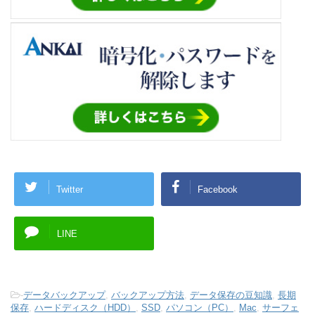
Twitter
Facebook
LINE
-
データバックアップ
,
バックアップ方法
,
データ保存の豆知識
,
長期
保存
,
ハードディスク（HDD）
,
SSD
,
パソコン（PC）
,
Mac
,
サーフェ