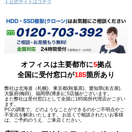
ト公式サイトはコチラ
オフィスは主要都市に
5
拠点
全国に受付窓口が
185
箇所あり
弊社は北海道（札幌)、東京都(秋葉原)、愛知県(名古屋)、
大阪府(梅田)、福岡県(博多)に5店舗がございます。
また弊社は受付窓口として全国に185箇所代理店がござい
ます。
PCの調査で、どのようなことができるのかご不明点やご
不安点を解決いたします。 お近くで相談されたいお客様
は、ご予約のうえ、ご来店ください。