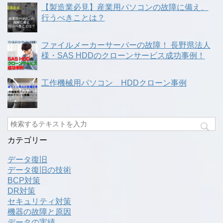
【製造業必見】産業用パソコンの故障に備え、
行うべきことは？
ファイルメーカーサーバーの故障！ 長野県法人
様・SAS HDDのクローンサービス成功事例！
工作機械用パソコン HDDクローン事例
カテゴリー
データ復旧
データ復旧の技術
BCP対策
DR対策
セキュリティ対策
機器の故障と原因
データの実績