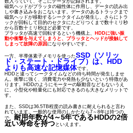
数入っていて、そこにデータが記録されます。
磁気ヘッドがプラッタの磁性体に作用し、データの読み出
しや書き込みをおこないます。データのあるトラックまで
磁気ヘッドが移動するシークタイムが発生し、さらにトラ
ックが回転して目的のセクタにたどりつくまで数十ミリ秒
から百数十ミリ秒ほど必要です。
プラッタが高速で回転するという機構上、
HDDに強い振
動や衝撃を与えてしまうと、プラッタとヘッドが接触して
しまって故障の原因
になりやすいです。
SSD（ソリッ
一方、半導体素子メモリを使った
ド・ステート・ドライブ）は、
HDD
よりも高速な記憶媒体
です。
HDDと違ってシークタイムなどの待ち時間が発生しませ
ん。衝撃に強く、消費電力や発熱も少ないという特徴があ
ります。HDDのようにモーターの駆動音などもないうえ
に、小型化や軽量化にも対応できるのも大きなメリットで
す。
また、SSDは36.5TB程度の読み書きに耐えられると言わ
れています。一般的な使用のしかたなら7～8年は持つの
耐用年数が4～5年であるHDDの2倍
で、
近い寿命を持つ
といえます。