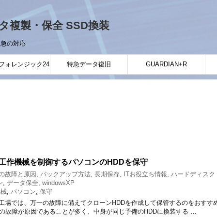
ータ複製・保全 SSD換装
緊急の対応
フォレンジック24
特急データ復旧
GUARDIAN+R
工作機械を制御するパソコンのHDDを保守
の故障と原因
,
バックアップ方法
,
長期保存
,
ITお役立ち情報
,
ハードディスク
ン
,
データ保全
,
windowsXP
機械
,
パソコン
,
保守
工場では、万一の故障に備えてクローンHDDを作成して保管するのをおすす
の故障が原因であることが多く、中身が同じ予備のHDDに換装する …