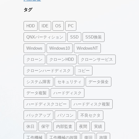
タグ
HDD
IDE
OS
PC
QNXパーティション
SSD
SSD換装
Windows
Windows10
WindowsNT
クローン
クローンHDD
クローンサービス
クローンハードディスク
コピー
システム障害
セキュリティ
データ保全
データ複製
ハードディスク
ハードディスクコピー
ハードディスク複製
バックアップ
パソコン
不良セクタ
休日
保守
内部監査
夜間
実績
工作機械
工作機械の故障
復旧
故障