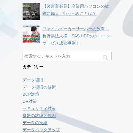
【製造業必見】産業用パソコンの故
障に備え、行うべきことは？
ファイルメーカーサーバーの故障！
長野県法人様・SAS HDDのクローン
サービス成功事例！
カテゴリー
データ復旧
データ復旧の技術
BCP対策
DR対策
セキュリティ対策
機器の故障と原因
データの実績
データバックアップ