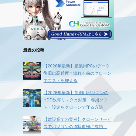
最近の投稿
【2026年最新】産業用PCのデータ
復旧は高難度？壊れる前のクローン
でコストを抑える
【2026年最新】制御用パソコンの
HDD故障リスクと対策 専用ソフ
ト・設定をクローンで守る方法
【建設業での実例】クローンサービ
スでパソコンの原状復帰に成功！