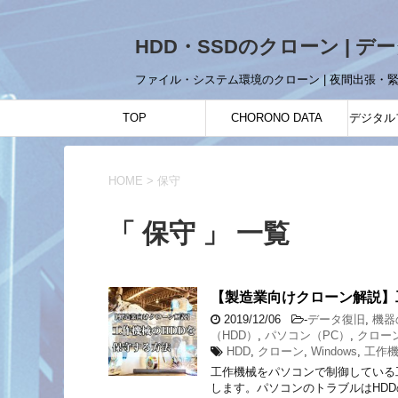
HDD・SSDのクローン | デ
ファイル・システム環境のクローン | 夜間出張・
TOP
CHORONO DATA
デジタル
HOME
>
保守
「 保守 」 一覧
【製造業向けクローン解説】
2019/12/06
-
データ復旧
,
機器
（HDD）
,
パソコン（PC）
,
クロー
HDD
,
クローン
,
Windows
,
工作
工作機械をパソコンで制御している
します。パソコンのトラブルはHDD