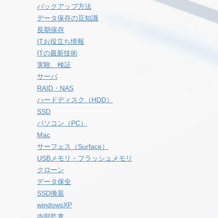
バックアップ方法
データ保存の豆知識
長期保存
ITお役立ち情報
ITの最新技術
実験、検証
サーバ
RAID・NAS
ハードディスク（HDD）
SSD
パソコン（PC）
Mac
サーフェス（Surface）
USBメモリ・フラッシュメモリ
クローン
データ保全
SSD換装
windowsXP
内部監査