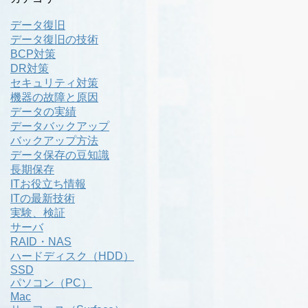
データ復旧
データ復旧の技術
BCP対策
DR対策
セキュリティ対策
機器の故障と原因
データの実績
データバックアップ
バックアップ方法
データ保存の豆知識
長期保存
ITお役立ち情報
ITの最新技術
実験、検証
サーバ
RAID・NAS
ハードディスク（HDD）
SSD
パソコン（PC）
Mac