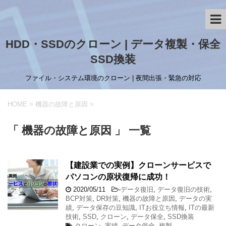
HDD・SSDのクローン | データ複製・保全
SSD換装
ファイル・システム環境のクローン | 夜間出張・緊急の対応
HOME
>
機器の故障と原因
>
「 機器の故障と原因 」 一覧
【建設業での実例】クローンサービスで
パソコンの原状復帰に成功！
2020/05/11
-
データ復旧
,
データ復旧の技術
,
BCP対策
,
DR対策
,
機器の故障と原因
,
データの実
績
,
データ保存の豆知識
,
ITお役立ち情報
,
ITの最新
技術
,
SSD
,
クローン
,
データ保全
,
SSD換装
クローン
,
実績
,
データ保全
,
複製