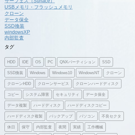
サーフェス（Surface）
USBメモリ・フラッシュメモリ
クローン
データ保全
SSD換装
windowsXP
内部監査
タグ
HDD
IDE
OS
PC
QNXパーティション
SSD
SSD換装
Windows
Windows10
WindowsNT
クローン
クローンHDD
クローンサービス
クローンハードディスク
コピー
システム障害
セキュリティ
データ保全
データ複製
ハードディスク
ハードディスクコピー
ハードディスク複製
バックアップ
パソコン
不良セクタ
休日
保守
内部監査
夜間
実績
工作機械