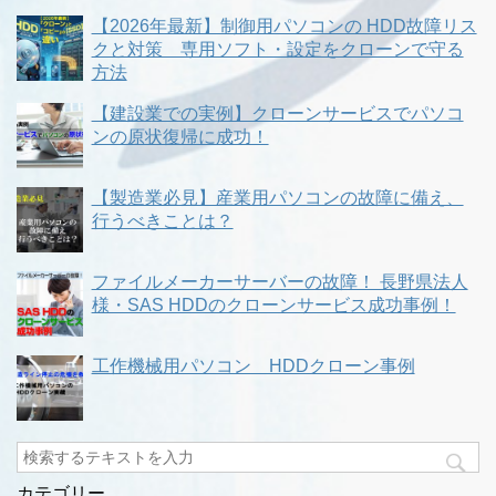
【2026年最新】制御用パソコンの HDD故障リス
クと対策 専用ソフト・設定をクローンで守る
方法
【建設業での実例】クローンサービスでパソコ
ンの原状復帰に成功！
【製造業必見】産業用パソコンの故障に備え、
行うべきことは？
ファイルメーカーサーバーの故障！ 長野県法人
様・SAS HDDのクローンサービス成功事例！
工作機械用パソコン HDDクローン事例
カテゴリー