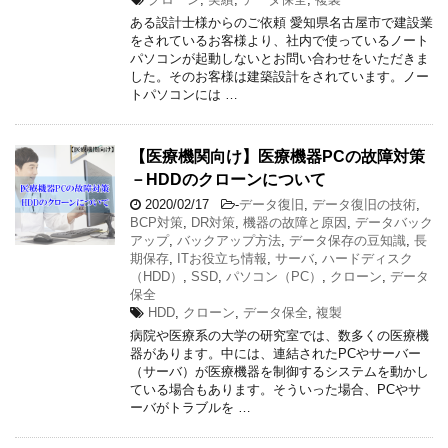
ある設計士様からのご依頼 愛知県名古屋市で建設業
をされているお客様より、社内で使っているノート
パソコンが起動しないとお問い合わせをいただきま
した。そのお客様は建築設計をされています。ノー
トパソコンには …
【医療機関向け】医療機器PCの故障対策
－HDDのクローンについて
2020/02/17
-
データ復旧
,
データ復旧の技術
,
BCP対策
,
DR対策
,
機器の故障と原因
,
データバック
アップ
,
バックアップ方法
,
データ保存の豆知識
,
長
期保存
,
ITお役立ち情報
,
サーバ
,
ハードディスク
（HDD）
,
SSD
,
パソコン（PC）
,
クローン
,
データ
保全
HDD
,
クローン
,
データ保全
,
複製
病院や医療系の大学の研究室では、数多くの医療機
器があります。中には、連結されたPCやサーバー
（サーバ）が医療機器を制御するシステムを動かし
ている場合もあります。そういった場合、PCやサ
ーバがトラブルを …