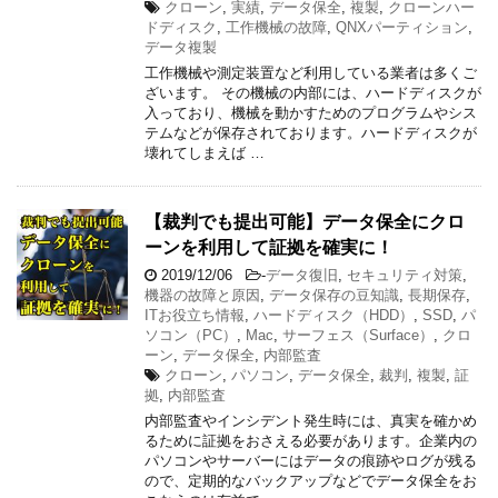
クローン
,
実績
,
データ保全
,
複製
,
クローンハー
ドディスク
,
工作機械の故障
,
QNXパーティション
,
データ複製
工作機械や測定装置など利用している業者は多くご
ざいます。 その機械の内部には、ハードディスクが
入っており、機械を動かすためのプログラムやシス
テムなどが保存されております。ハードディスクが
壊れてしまえば …
【裁判でも提出可能】データ保全にクロ
ーンを利用して証拠を確実に！
2019/12/06
-
データ復旧
,
セキュリティ対策
,
機器の故障と原因
,
データ保存の豆知識
,
長期保存
,
ITお役立ち情報
,
ハードディスク（HDD）
,
SSD
,
パ
ソコン（PC）
,
Mac
,
サーフェス（Surface）
,
クロ
ーン
,
データ保全
,
内部監査
クローン
,
パソコン
,
データ保全
,
裁判
,
複製
,
証
拠
,
内部監査
内部監査やインシデント発生時には、真実を確かめ
るために証拠をおさえる必要があります。企業内の
パソコンやサーバーにはデータの痕跡やログが残る
ので、定期的なバックアップなどでデータ保全をお