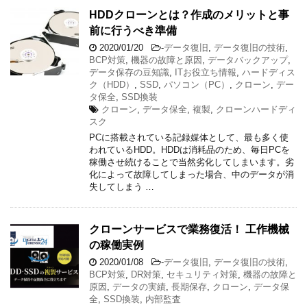
HDDクローンとは？作成のメリットと事
前に行うべき準備
2020/01/20
-
データ復旧
,
データ復旧の技術
,
BCP対策
,
機器の故障と原因
,
データバックアップ
,
データ保存の豆知識
,
ITお役立ち情報
,
ハードディス
ク（HDD）
,
SSD
,
パソコン（PC）
,
クローン
,
デー
タ保全
,
SSD換装
クローン
,
データ保全
,
複製
,
クローンハードディ
スク
PCに搭載されている記録媒体として、最も多く使
われているHDD。HDDは消耗品のため、毎日PCを
稼働させ続けることで当然劣化してしまいます。劣
化によって故障してしまった場合、中のデータが消
失してしまう …
クローンサービスで業務復活！ 工作機械
の稼働実例
2020/01/08
-
データ復旧
,
データ復旧の技術
,
BCP対策
,
DR対策
,
セキュリティ対策
,
機器の故障と
原因
,
データの実績
,
長期保存
,
クローン
,
データ保
全
,
SSD換装
,
内部監査