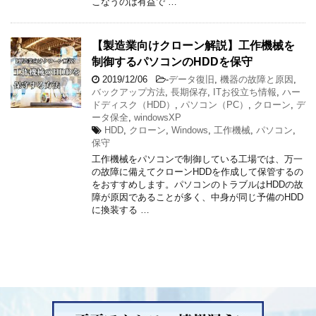
こなうのは有益で …
【製造業向けクローン解説】工作機械を
制御するパソコンのHDDを保守
2019/12/06
-
データ復旧
,
機器の故障と原因
,
バックアップ方法
,
長期保存
,
ITお役立ち情報
,
ハー
ドディスク（HDD）
,
パソコン（PC）
,
クローン
,
デ
ータ保全
,
windowsXP
HDD
,
クローン
,
Windows
,
工作機械
,
パソコン
,
保守
工作機械をパソコンで制御している工場では、万一
の故障に備えてクローンHDDを作成して保管するの
をおすすめします。パソコンのトラブルはHDDの故
障が原因であることが多く、中身が同じ予備のHDD
に換装する …