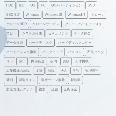
HDD
IDE
OS
PC
QNXパーティション
SSD
SSD換装
Windows
Windows10
WindowsNT
クローン
クローンHDD
クローンサービス
クローンハードディスク
コピー
システム障害
セキュリティ
データ保全
データ複製
ハードディスク
ハードディスクコピー
ハードディスク複製
バックアップ
パソコン
不良セクタ
休日
保守
内部監査
夜間
実績
工作機械
工作機械の故障
復旧
故障
法人
災害
物理障害
裁判
製造ライン
製造ライン復元
製造業
製造管理システム
複製
証拠
証拠保全