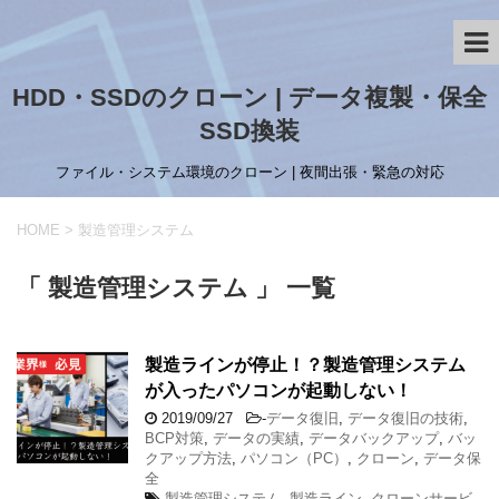
HDD・SSDのクローン | データ複製・保全
SSD換装
ファイル・システム環境のクローン | 夜間出張・緊急の対応
HOME
>
製造管理システム
「 製造管理システム 」 一覧
製造ラインが停止！？製造管理システム
が入ったパソコンが起動しない！
2019/09/27
-
データ復旧
,
データ復旧の技術
,
BCP対策
,
データの実績
,
データバックアップ
,
バッ
クアップ方法
,
パソコン（PC）
,
クローン
,
データ保
全
製造管理システム
,
製造ライン
,
クローンサービ