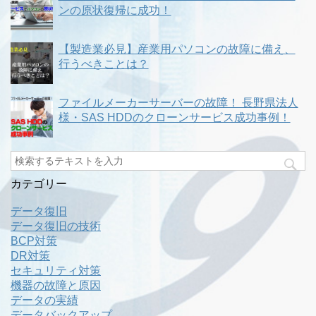
ンの原状復帰に成功！
【製造業必見】産業用パソコンの故障に備え、
行うべきことは？
ファイルメーカーサーバーの故障！ 長野県法人
様・SAS HDDのクローンサービス成功事例！
カテゴリー
データ復旧
データ復旧の技術
BCP対策
DR対策
セキュリティ対策
機器の故障と原因
データの実績
データバックアップ