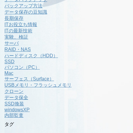
バックアップ方法
データ保存の豆知識
長期保存
ITお役立ち情報
ITの最新技術
実験、検証
サーバ
RAID・NAS
ハードディスク（HDD）
SSD
パソコン（PC）
Mac
サーフェス（Surface）
USBメモリ・フラッシュメモリ
クローン
データ保全
SSD換装
windowsXP
内部監査
タグ