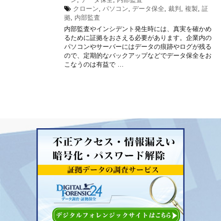
クローン
,
パソコン
,
データ保全
,
裁判
,
複製
,
証
拠
,
内部監査
内部監査やインシデント発生時には、真実を確かめ
るために証拠をおさえる必要があります。企業内の
パソコンやサーバーにはデータの痕跡やログが残る
ので、定期的なバックアップなどでデータ保全をお
こなうのは有益で …