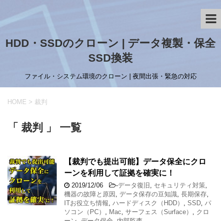
HDD・SSDのクローン | データ複製・保全
SSD換装
ファイル・システム環境のクローン | 夜間出張・緊急の対応
HOME
>
裁判
「 裁判 」 一覧
【裁判でも提出可能】データ保全にクロ
ーンを利用して証拠を確実に！
2019/12/06
-
データ復旧
,
セキュリティ対策
,
機器の故障と原因
,
データ保存の豆知識
,
長期保存
,
ITお役立ち情報
,
ハードディスク（HDD）
,
SSD
,
パ
ソコン（PC）
,
Mac
,
サーフェス（Surface）
,
クロ
ーン
,
データ保全
,
内部監査