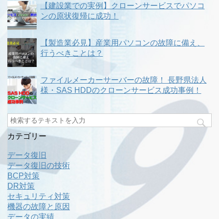
【建設業での実例】クローンサービスでパソコ
ンの原状復帰に成功！
【製造業必見】産業用パソコンの故障に備え、
行うべきことは？
ファイルメーカーサーバーの故障！ 長野県法人
様・SAS HDDのクローンサービス成功事例！
カテゴリー
データ復旧
データ復旧の技術
BCP対策
DR対策
セキュリティ対策
機器の故障と原因
データの実績