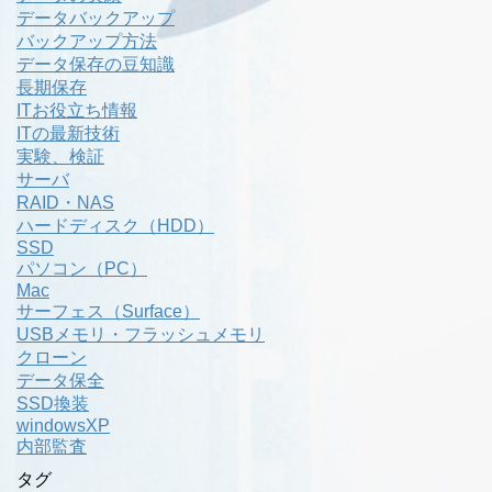
データバックアップ
バックアップ方法
データ保存の豆知識
長期保存
ITお役立ち情報
ITの最新技術
実験、検証
サーバ
RAID・NAS
ハードディスク（HDD）
SSD
パソコン（PC）
Mac
サーフェス（Surface）
USBメモリ・フラッシュメモリ
クローン
データ保全
SSD換装
windowsXP
内部監査
タグ