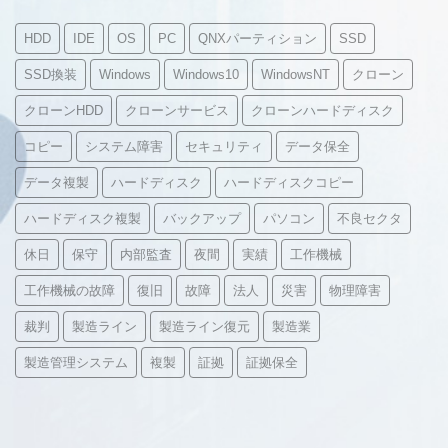
HDD
IDE
OS
PC
QNXパーティション
SSD
SSD換装
Windows
Windows10
WindowsNT
クローン
クローンHDD
クローンサービス
クローンハードディスク
コピー
システム障害
セキュリティ
データ保全
データ複製
ハードディスク
ハードディスクコピー
ハードディスク複製
バックアップ
パソコン
不良セクタ
休日
保守
内部監査
夜間
実績
工作機械
工作機械の故障
復旧
故障
法人
災害
物理障害
裁判
製造ライン
製造ライン復元
製造業
製造管理システム
複製
証拠
証拠保全