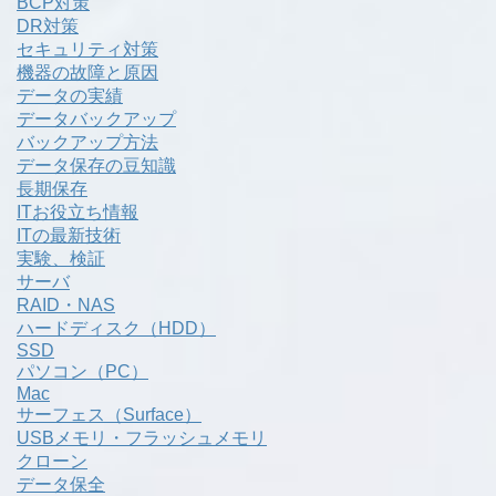
BCP対策
DR対策
セキュリティ対策
機器の故障と原因
データの実績
データバックアップ
バックアップ方法
データ保存の豆知識
長期保存
ITお役立ち情報
ITの最新技術
実験、検証
サーバ
RAID・NAS
ハードディスク（HDD）
SSD
パソコン（PC）
Mac
サーフェス（Surface）
USBメモリ・フラッシュメモリ
クローン
データ保全