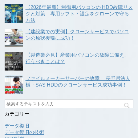
【2026年最新】制御用パソコンの HDD故障リス
クと対策 専用ソフト・設定をクローンで守る
方法
【建設業での実例】クローンサービスでパソコ
ンの原状復帰に成功！
【製造業必見】産業用パソコンの故障に備え、
行うべきことは？
ファイルメーカーサーバーの故障！ 長野県法人
様・SAS HDDのクローンサービス成功事例！
カテゴリー
データ復旧
データ復旧の技術