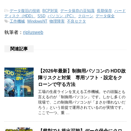
-
データ復旧の技術
,
BCP対策
,
データ保存の豆知識
,
長期保存
,
ハード
ディスク（HDD）
,
SSD
,
パソコン（PC）
,
クローン
,
データ保全
-
工作機械
,
WindowsNT
,
物理障害
,
不良セクタ
執筆者：
riplusweb
関連記事
【2026年最新】制御用パソコンの HDD故
障リスクと対策 専用ソフト・設定をク
ローンで守る方法
工場の生産ラインを支える工作機械。その頭脳とも
言えるのが「制御用パソコン」です。しかし多くの
現場で、この制御用パソコンが「まさか壊れないだ
ろう」という前提で運用されているのが実情です。
ここで一つ、重 …
【裁判でも提出可能】データ保全にクロ