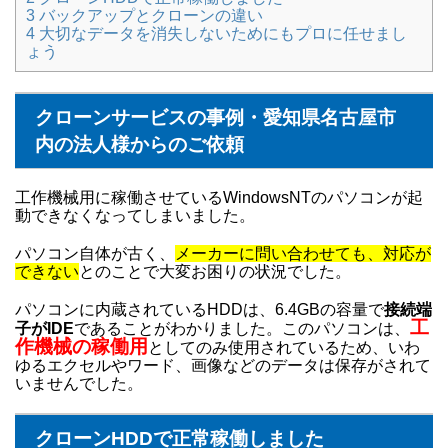
3
バックアップとクローンの違い
4
大切なデータを消失しないためにもプロに任せまし
ょう
クローンサービスの事例・愛知県名古屋市
内の法人様からのご依頼
工作機械用に稼働させているWindowsNTのパソコンが起
動できなくなってしまいました。
パソコン自体が古く、
メーカーに問い合わせても、対応が
できない
とのことで大変お困りの状況でした。
パソコンに内蔵されているHDDは、6.4GBの容量で
接続端
工
子がIDE
であることがわかりました。このパソコンは、
作機械の稼働用
としてのみ使用されているため、いわ
ゆるエクセルやワード、画像などのデータは保存がされて
いませんでした。
クローンHDDで正常稼働しました