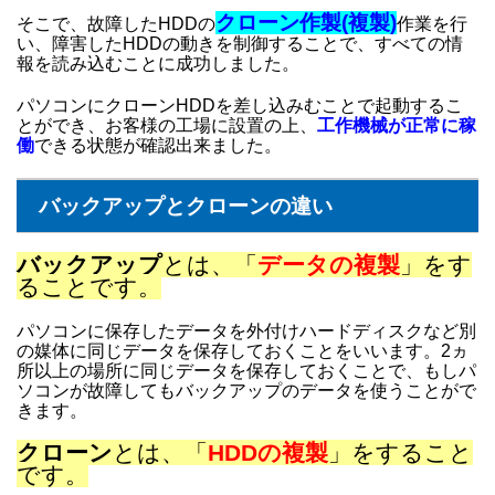
クローン作製(複製)
そこで、故障したHDDの
作業を行
い、障害したHDDの動きを制御することで、すべての情
報を読み込むことに成功しました。
パソコンにクローンHDDを差し込みむことで起動するこ
とができ、お客様の工場に設置の上、
工作機械が正常に稼
働
できる状態が確認出来ました。
バックアップとクローンの違い
バックアップ
とは、「
データの複製
」をす
ることです。
パソコンに保存したデータを外付けハードディスクなど別
の媒体に同じデータを保存しておくことをいいます。2ヵ
所以上の場所に同じデータを保存しておくことで、もしパ
ソコンが故障してもバックアップのデータを使うことがで
きます。
クローン
とは、「
HDDの複製
」をすること
です。