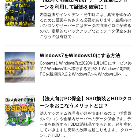
ーンを利用して証拠を確実に！
内部監査やインシデント発生時には、真実を確かめ
るために証拠をおさえる必要があります。企業内の
パソコンやサーバーにはデータの痕跡やログが残る
ので、定期的なバックアップなどでデータ保全をお
こなうのは有益で …
Windows7をWindows10にする方法
Contents1 Windows7は2020年1月14日にサービス終
了2 Windows10へ移行する方法2.1 Windows10搭載
PCを新規購入2.2 Windows7からWindows10へ …
【法人向けPC保全】SSD換装とHDDクロ
ーンをおこなうメリットとは？
法人でシステム管理者が頭を悩ませるのは、従業員
のパソコンや企業内サーバーのデータ保全です。デ
ータを保管するHDDは消耗品であるため、経年劣化
していきますし突然の故障も起こりえます。 クロー
ンしたHDD …