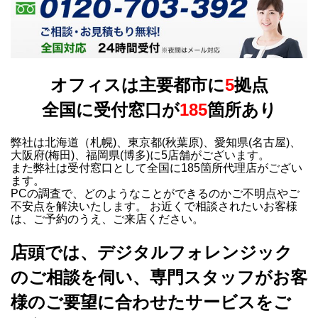
オフィスは主要都市に
5
拠点
全国に受付窓口が
185
箇所あり
弊社は北海道（札幌)、東京都(秋葉原)、愛知県(名古屋)、
大阪府(梅田)、福岡県(博多)に5店舗がございます。
また弊社は受付窓口として全国に185箇所代理店がござい
ます。
PCの調査で、どのようなことができるのかご不明点やご
不安点を解決いたします。 お近くで相談されたいお客様
は、ご予約のうえ、ご来店ください。
店頭では、デジタルフォレンジック
のご相談を伺い、専門スタッフがお客
様のご要望に合わせたサービスをご