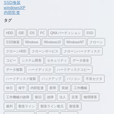
SSD換装
windowsXP
内部監査
タグ
HDD
IDE
OS
PC
QNXパーティション
SSD
SSD換装
Windows
Windows10
WindowsNT
クローン
クローンHDD
クローンサービス
クローンハードディスク
コピー
システム障害
セキュリティ
データ保全
データ複製
ハードディスク
ハードディスクコピー
ハードディスク複製
バックアップ
パソコン
不良セクタ
休日
保守
内部監査
夜間
実績
工作機械
工作機械の故障
復旧
故障
法人
災害
物理障害
裁判
製造ライン
製造ライン復元
製造業