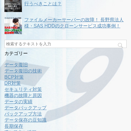
行うべきことは？
ファイルメーカーサーバーの故障！ 長野県法人
様・SAS HDDのクローンサービス成功事例！
カテゴリー
データ復旧
データ復旧の技術
BCP対策
DR対策
セキュリティ対策
機器の故障と原因
データの実績
データバックアップ
バックアップ方法
データ保存の豆知識
長期保存