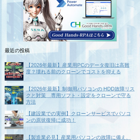
最近の投稿
【2026年最新】産業用PCのデータ復旧は高難
度？壊れる前のクローンでコストを抑える
【2026年最新】制御用パソコンの HDD故障リス
クと対策 専用ソフト・設定をクローンで守る
方法
【建設業での実例】クローンサービスでパソコ
ンの原状復帰に成功！
【製造業必見】産業用パソコンの故障に備え、