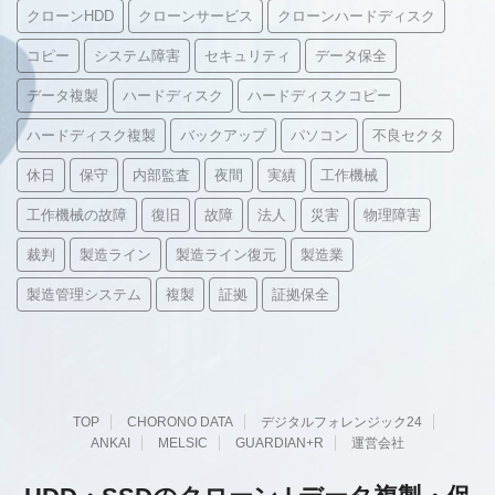
クローンHDD
クローンサービス
クローンハードディスク
コピー
システム障害
セキュリティ
データ保全
データ複製
ハードディスク
ハードディスクコピー
ハードディスク複製
バックアップ
パソコン
不良セクタ
休日
保守
内部監査
夜間
実績
工作機械
工作機械の故障
復旧
故障
法人
災害
物理障害
裁判
製造ライン
製造ライン復元
製造業
製造管理システム
複製
証拠
証拠保全
TOP
CHORONO DATA
デジタルフォレンジック24
ANKAI
MELSIC
GUARDIAN+R
運営会社