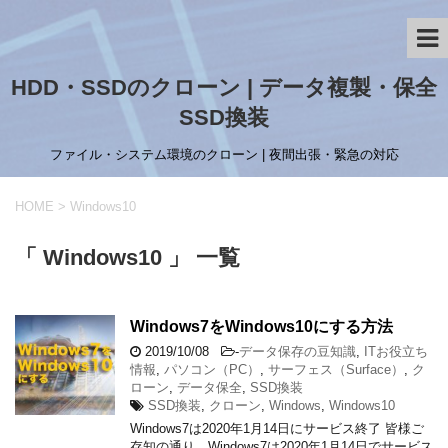
HDD・SSDのクローン | データ複製・保全
SSD換装
ファイル・システム環境のクローン | 夜間出張・緊急の対応
HOME
>
Windows10
「 Windows10 」 一覧
Windows7をWindows10にする方法
2019/10/08
-
データ保存の豆知識
,
ITお役立ち
情報
,
パソコン（PC）
,
サーフェス（Surface）
,
ク
ローン
,
データ保全
,
SSD換装
SSD換装
,
クローン
,
Windows
,
Windows10
Windows7は2020年1月14日にサービス終了 皆様ご
存知の通り、Windows7は2020年1月14日でサービス