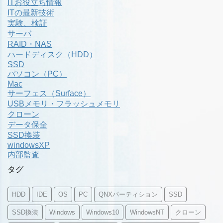
ITお役立ち情報
ITの最新技術
実験、検証
サーバ
RAID・NAS
ハードディスク（HDD）
SSD
パソコン（PC）
Mac
サーフェス（Surface）
USBメモリ・フラッシュメモリ
クローン
データ保全
SSD換装
windowsXP
内部監査
タグ
HDD
IDE
OS
PC
QNXパーティション
SSD
SSD換装
Windows
Windows10
WindowsNT
クローン