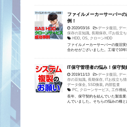
ファイルメーカーサーバーの故
例！
2020/03/16
-
データ復旧
,
デー
保存の豆知識
,
長期保存
,
ITお役立
HDD
,
OS
,
クローンHDD
ファイルメーカーサーバーの復旧実
合わせがございました。工場で10
IT保守管理者の悩み！保守
2019/11/13
-
データ復旧
,
デー
存の豆知識
,
長期保存
,
ITお役立ち
データ保全
,
SSD換装
,
内部監査
PC
,
クローンサービス
,
工作機械
長年、保守契約を結んでいた製造業
んでいました。そちらの悩みの種とは