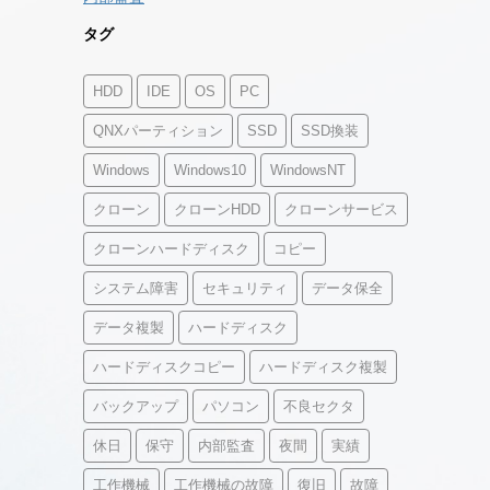
タグ
HDD
IDE
OS
PC
QNXパーティション
SSD
SSD換装
Windows
Windows10
WindowsNT
クローン
クローンHDD
クローンサービス
クローンハードディスク
コピー
システム障害
セキュリティ
データ保全
データ複製
ハードディスク
ハードディスクコピー
ハードディスク複製
バックアップ
パソコン
不良セクタ
休日
保守
内部監査
夜間
実績
工作機械
工作機械の故障
復旧
故障