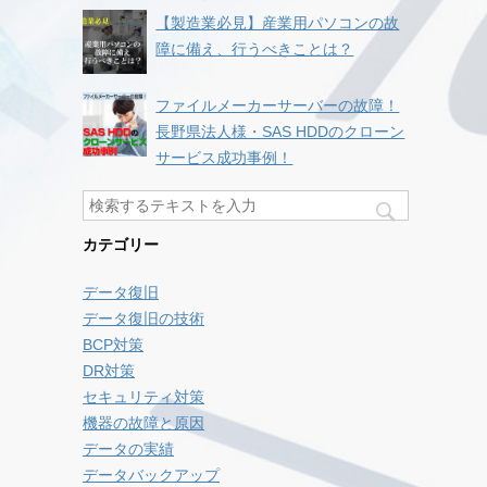
【製造業必見】産業用パソコンの故
障に備え、行うべきことは？
ファイルメーカーサーバーの故障！
長野県法人様・SAS HDDのクローン
サービス成功事例！
カテゴリー
データ復旧
データ復旧の技術
BCP対策
DR対策
セキュリティ対策
機器の故障と原因
データの実績
データバックアップ