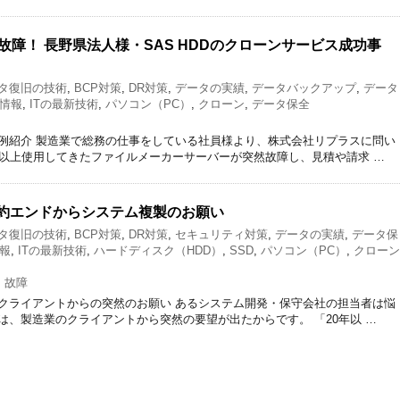
障！ 長野県法人様・SAS HDDのクローンサービス成功事
タ復旧の技術
,
BCP対策
,
DR対策
,
データの実績
,
データバックアップ
,
データ
ち情報
,
ITの最新技術
,
パソコン（PC）
,
クローン
,
データ保全
例紹介 製造業で総務の仕事をしている社員様より、株式会社リプラスに問い
年以上使用してきたファイルメーカーサーバーが突然故障し、見積や請求 …
契約エンドからシステム複製のお願い
タ復旧の技術
,
BCP対策
,
DR対策
,
セキュリティ対策
,
データの実績
,
データ保
情報
,
ITの最新技術
,
ハードディスク（HDD）
,
SSD
,
パソコン（PC）
,
クローン
,
故障
クライアントからの突然のお願い あるシステム開発・保守会社の担当者は悩
、製造業のクライアントから突然の要望が出たからです。 「20年以 …