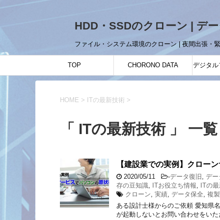
HDD・SSDのクローン | デ
ファイル・システム環境のクローン | 夜間出張・
TOP
CHORONO DATA
デジタル
HOME
>
ITの最新技術
>
「 ITの最新技術 」 一覧
【建設業での実例】クローン
2020/05/11
-
データ復旧
,
デー
存の豆知識
,
ITお役立ち情報
,
ITの
クローン
,
実績
,
データ保全
,
複製
ある設計士様からのご依頼 愛知県
が起動しないとお問い合わせをいた