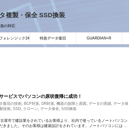
ータ複製・保全 SSD換装
緊急の対応
フォレンジック24
特急データ復旧
GUARDIAN+R
サービスでパソコンの原状復帰に成功！
タ復旧の技術
,
BCP対策
,
DR対策
,
機器の故障と原因
,
データの実績
,
データ保
最新技術
,
SSD
,
クローン
,
データ保全
,
SSD換装
名古屋市で建設業をされているお客様より、社内で使っているノートパソコン
だきました。そのお客様は建築設計をされています。ノートパソコンには …