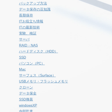
バックアップ方法
データ保存の豆知識
長期保存
ITお役立ち情報
ITの最新技術
実験、検証
サーバ
RAID・NAS
ハードディスク（HDD）
SSD
パソコン（PC）
Mac
サーフェス（Surface）
USBメモリ・フラッシュメモリ
クローン
データ保全
SSD換装
windowsXP
内部監査