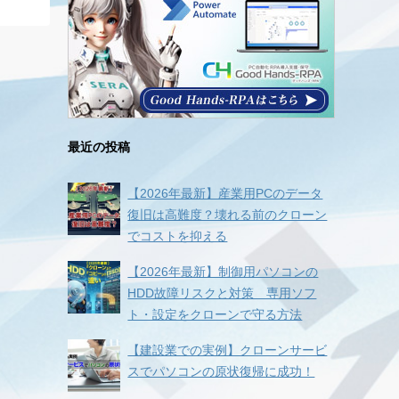
最近の投稿
【2026年最新】産業用PCのデータ
復旧は高難度？壊れる前のクローン
でコストを抑える
【2026年最新】制御用パソコンの
HDD故障リスクと対策 専用ソフ
ト・設定をクローンで守る方法
【建設業での実例】クローンサービ
スでパソコンの原状復帰に成功！