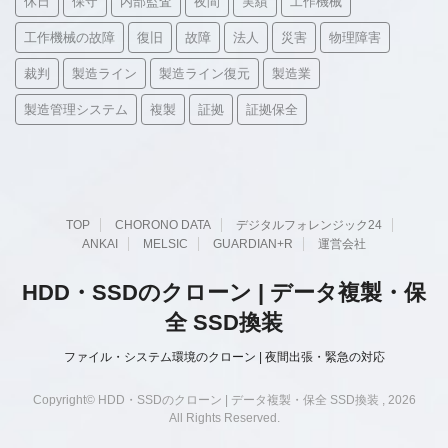
休日
保守
内部監査
夜間
実績
工作機械
工作機械の故障
復旧
故障
法人
災害
物理障害
裁判
製造ライン
製造ライン復元
製造業
製造管理システム
複製
証拠
証拠保全
TOP
CHORONO DATA
デジタルフォレンジック24
ANKAI
MELSIC
GUARDIAN+R
運営会社
HDD・SSDのクローン | データ複製・保
全 SSD換装
ファイル・システム環境のクローン | 夜間出張・緊急の対応
Copyright© HDD・SSDのクローン | データ複製・保全 SSD換装 , 2026
All Rights Reserved.