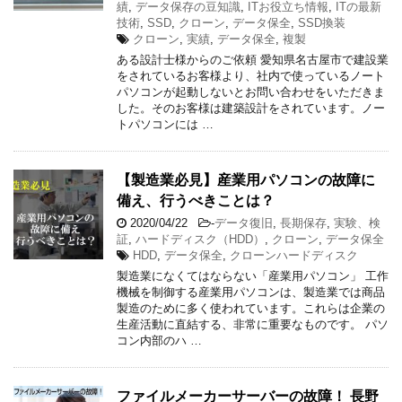
績
,
データ保存の豆知識
,
ITお役立ち情報
,
ITの最新
技術
,
SSD
,
クローン
,
データ保全
,
SSD換装
クローン
,
実績
,
データ保全
,
複製
ある設計士様からのご依頼 愛知県名古屋市で建設業
をされているお客様より、社内で使っているノート
パソコンが起動しないとお問い合わせをいただきま
した。そのお客様は建築設計をされています。ノー
トパソコンには …
【製造業必見】産業用パソコンの故障に
備え、行うべきことは？
2020/04/22
-
データ復旧
,
長期保存
,
実験、検
証
,
ハードディスク（HDD）
,
クローン
,
データ保全
HDD
,
データ保全
,
クローンハードディスク
製造業になくてはならない「産業用パソコン」 工作
機械を制御する産業用パソコンは、製造業では商品
製造のために多く使われています。これらは企業の
生産活動に直結する、非常に重要なものです。 パソ
コン内部のハ …
ファイルメーカーサーバーの故障！ 長野