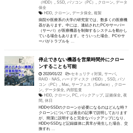
（HDD）
,
SSD
,
パソコン（PC）
,
クローン
,
データ
保全
HDD
,
クローン
,
データ保全
,
複製
病院や医療系の大学の研究室では、数多くの医療機
器があります。中には、連結されたPCやサーバー
（サーバ）が医療機器を制御するシステムを動かし
ている場合もあります。そういった場合、PCやサ
ーバがトラブルを …
停止できない機器を営業時間外にクロー
ンすることも可能
2020/01/22
-
セキュリティ対策
,
サーバ
,
RAID・NAS
,
ハードディスク（HDD）
,
SSD
,
パソ
コン（PC）
,
Mac
,
サーフェス（Surface）
,
クロー
ン
,
データ保全
,
内部監査
HDD
,
クローン
,
PC
,
バックアップ
,
証拠保全
,
夜
間
,
休日
HDDやSSDのクローンが必要になるのはどんな時？
クローンについては過去の記事で説明しております
が、簡潔に説明すると完全なバックアップになり、
HDDやSSDなど記録媒体に異常が発生した場合、交
換すれ …