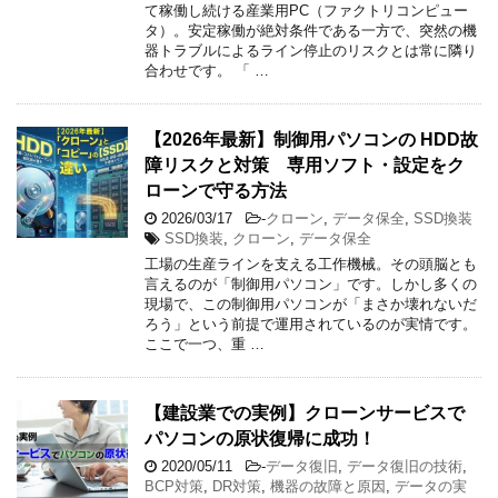
て稼働し続ける産業用PC（ファクトリコンピュー
タ）。安定稼働が絶対条件である一方で、突然の機
器トラブルによるライン停止のリスクとは常に隣り
合わせです。 「 …
【2026年最新】制御用パソコンの HDD故
障リスクと対策 専用ソフト・設定をク
ローンで守る方法
2026/03/17
-
クローン
,
データ保全
,
SSD換装
SSD換装
,
クローン
,
データ保全
工場の生産ラインを支える工作機械。その頭脳とも
言えるのが「制御用パソコン」です。しかし多くの
現場で、この制御用パソコンが「まさか壊れないだ
ろう」という前提で運用されているのが実情です。
ここで一つ、重 …
【建設業での実例】クローンサービスで
パソコンの原状復帰に成功！
2020/05/11
-
データ復旧
,
データ復旧の技術
,
BCP対策
,
DR対策
,
機器の故障と原因
,
データの実