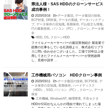
県法人様・SAS HDDのクローンサービス
成功事例！
2020/03/16
-
データ復旧
,
データ復旧の技術
,
BCP対策
,
DR対策
,
データの実績
,
データバックアッ
プ
,
データ保存の豆知識
,
長期保存
,
ITお役立ち情報
,
ITの最新技術
,
パソコン（PC）
,
クローン
,
データ保
全
HDD
,
OS
,
クローンHDD
ファイルメーカーサーバーの復旧実例紹介 製造業で
総務の仕事をしている社員様より、株式会社リプラ
スに問い合わせがございました。工場で10年以上使
用してきたファイルメーカーサーバーが突然故障
し、見積や請求 …
工作機械用パソコン HDDクローン事例
2020/03/11
-
データ復旧の技術
,
BCP対策
,
デ
ータ保存の豆知識
,
長期保存
,
ハードディスク
（HDD）
,
SSD
,
パソコン（PC）
,
クローン
,
データ
保全
工作機械
,
WindowsNT
,
物理障害
,
不良セクタ
HDDやSSDがなんらかの理由で壊れてしまった場