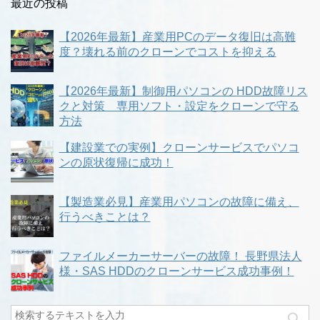
最近の投稿
【2026年最新】産業用PCのデータ復旧は高難
度？壊れる前のクローンでコストを抑える
【2026年最新】制御用パソコンの HDD故障リス
クと対策 専用ソフト・設定をクローンで守る
方法
【建設業での実例】クローンサービスでパソコ
ンの原状復帰に成功！
【製造業必見】産業用パソコンの故障に備え、
行うべきことは？
ファイルメーカーサーバーの故障！ 長野県法人
様・SAS HDDのクローンサービス成功事例！