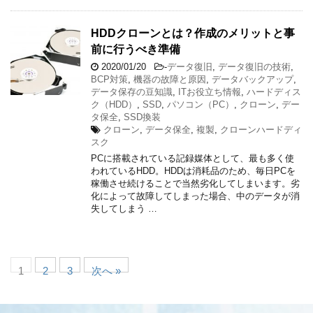
HDDクローンとは？作成のメリットと事
前に行うべき準備
2020/01/20
-
データ復旧
,
データ復旧の技術
,
BCP対策
,
機器の故障と原因
,
データバックアップ
,
データ保存の豆知識
,
ITお役立ち情報
,
ハードディス
ク（HDD）
,
SSD
,
パソコン（PC）
,
クローン
,
デー
タ保全
,
SSD換装
クローン
,
データ保全
,
複製
,
クローンハードディ
スク
PCに搭載されている記録媒体として、最も多く使
われているHDD。HDDは消耗品のため、毎日PCを
稼働させ続けることで当然劣化してしまいます。劣
化によって故障してしまった場合、中のデータが消
失してしまう …
1
2
3
次へ »