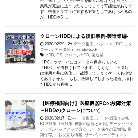
合、保存していたデータを取り出せなくなったり、
業務が完全に止まったりしてしまう可能性がありま
す。機器トラブルに対する対策としてあげられるの
が、HDDやS …
クローンHDDによる復旧事例-製造業編-
2020/02/29
-
データ復旧
,
パソコン（PC）
,
ク
ローン
,
データ保全
,
windowsXP
HDD
,
OS
,
クローンHDD
,
製造業
「PC」やサーバにはデータを保存している
「HDD」が搭載されています。 しかし、「HDD」
は使用と共に劣化し、故障してしまうケースも少な
くありません。 もし、故障してしまった場合、壊れ
たHDDから直接 …
【医療機関向け】医療機器PCの故障対策
－HDDのクローンについて
2020/02/17
-
データ復旧
,
データ復旧の技術
,
BCP対策
,
DR対策
,
機器の故障と原因
,
データバック
アップ
,
バックアップ方法
,
データ保存の豆知識
,
長
期保存
,
ITお役立ち情報
,
サーバ
,
ハードディスク