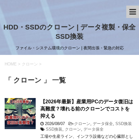
HDD・SSDのクローン | データ複製・保全
SSD換装
ファイル・システム環境のクローン | 夜間出張・緊急の対応
HOME
>
クローン
>
「 クローン 」 一覧
【2026年最新】産業用PCのデータ復旧は
高難度？壊れる前のクローンでコストを
抑える
2026/08/07
-
クローン
,
データ保全
,
SSD換装
SSD換装
,
クローン
,
データ保全
工場や生産ライン、インフラ設備などの心臓部とし