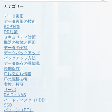
カテゴリー
データ復旧
データ復旧の技術
BCP対策
DR対策
セキュリティ対策
機器の故障と原因
データの実績
データバックアップ
バックアップ方法
データ保存の豆知識
長期保存
ITお役立ち情報
ITの最新技術
実験、検証
サーバ
RAID・NAS
ハードディスク（HDD）
SSD
パソコン（PC）