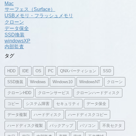
Mac
サーフェス（Surface）
USBメモリ・フラッシュメモリ
クローン
データ保全
SSD換装
windowsXP
内部監査
タグ
HDD
IDE
OS
PC
QNXパーティション
SSD
SSD換装
Windows
Windows10
WindowsNT
クローン
クローンHDD
クローンサービス
クローンハードディスク
コピー
システム障害
セキュリティ
データ保全
データ複製
ハードディスク
ハードディスクコピー
ハードディスク複製
バックアップ
パソコン
不良セクタ