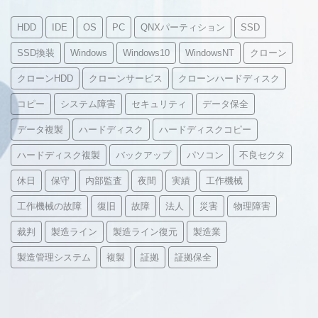
HDD
IDE
OS
PC
QNXパーティション
SSD
SSD換装
Windows
Windows10
WindowsNT
クローン
クローンHDD
クローンサービス
クローンハードディスク
コピー
システム障害
セキュリティ
データ保全
データ複製
ハードディスク
ハードディスクコピー
ハードディスク複製
バックアップ
パソコン
不良セクタ
休日
保守
内部監査
夜間
実績
工作機械
工作機械の故障
復旧
故障
法人
災害
物理障害
裁判
製造ライン
製造ライン復元
製造業
製造管理システム
複製
証拠
証拠保全