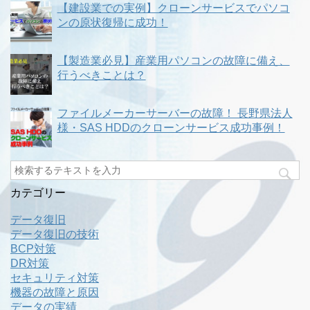
【建設業での実例】クローンサービスでパソコ
ンの原状復帰に成功！
【製造業必見】産業用パソコンの故障に備え、
行うべきことは？
ファイルメーカーサーバーの故障！ 長野県法人
様・SAS HDDのクローンサービス成功事例！
カテゴリー
データ復旧
データ復旧の技術
BCP対策
DR対策
セキュリティ対策
機器の故障と原因
データの実績