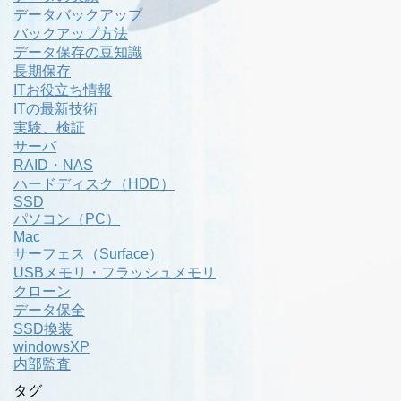
データバックアップ
バックアップ方法
データ保存の豆知識
長期保存
ITお役立ち情報
ITの最新技術
実験、検証
サーバ
RAID・NAS
ハードディスク（HDD）
SSD
パソコン（PC）
Mac
サーフェス（Surface）
USBメモリ・フラッシュメモリ
クローン
データ保全
SSD換装
windowsXP
内部監査
タグ